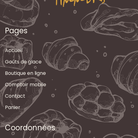
Pages
Accueil
Goûts de glace
Boutique en ligne
Comptoir mobile
Contact
Panier
Coordonnées