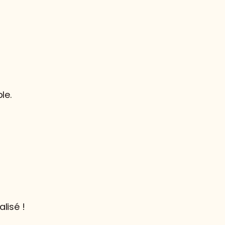
le.
lisé !