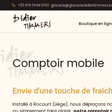
+32
glacerie@glaceriedidiertimmers.b
473 74 02 57
Boutique en lign
Comptoir mobile
Envie d'une touche de frai
Installé à Rocourt (Liège), nous déplaçons no
ou simplement faire plaisir,
notre comptoir 