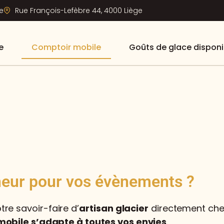
e
Rue François-Lefèbre 44, 4000 Liège
e
Comptoir mobile
Goûts de glace disponi
cheur pour vos évènements ?
tre savoir-faire d’
artisan glacier
directement chez
mobile s’adapte à toutes vos envies
.